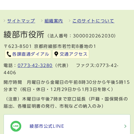
サイトマップ
組織案内
このサイトについて
綾部市役所
（法人番号：3000020262030）
〒623-8501 京都府綾部市若竹町8番地の1
各課直通ダイアル
交通アクセス
電話：
0773-42-3280
（代表） ファクス:0773-42-
4406
開庁時間 月曜日から金曜日の午前8時30分から午後5時15
分まで（祝日・休日・12月29日から1月3日を除く）
（注意）木曜日は午後7時まで窓口延長（戸籍・国保関係の
届出、各種証明書の発行、市税などの納入のみ）
綾部市公式LINE