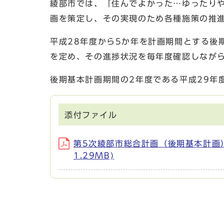
綾部市では、「住んでよかった…ゆったり
画を策定し、その実現のため各種施策の推
平成28年度から5か年を計画期間とする後
を定め、その進捗状況を毎年度確認しなが
後期基本計画期間の2年度である平成29年
添付ファイル
第5次綾部市総合計画（後期基本計画）
1.29MB)