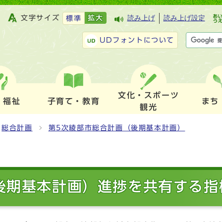
文字サイズ
拡大
読み上げ
読み上げ設定
標準
UDフォントについて
文化・スポーツ
・福祉
子育て・教育
まち
観光
総合計画
第5次綾部市総合計画（後期基本計画）
後期基本計画）進捗を共有する指