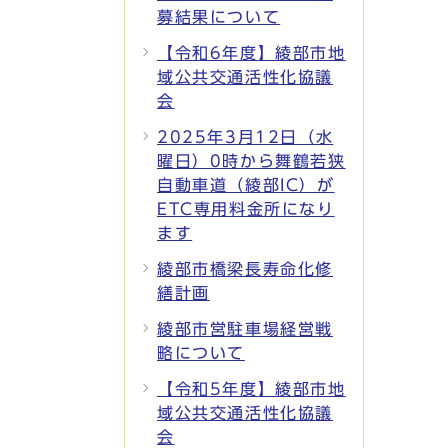
募結果について
【令和6年度】綾部市地
域公共交通活性化協議
会
2025年3月12日（水
曜日）0時から舞鶴若狭
自動車道（綾部IC）が
ETC専用料金所になり
ます
綾部市橋梁長寿命化修
繕計画
綾部市営駐車場経営戦
略について
【令和5年度】綾部市地
域公共交通活性化協議
会