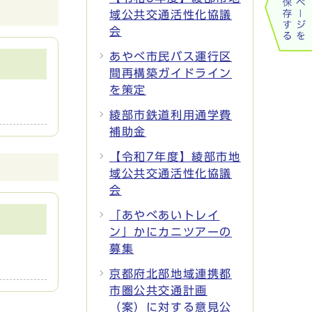
域公共交通活性化協議
会
あやべ市民バス運行区
間再構築ガイドライン
を策定
綾部市鉄道利用通学費
補助金
【令和7年度】綾部市地
域公共交通活性化協議
会
「あやべあいトレイ
ン」かにカニツアーの
募集
京都府北部地域連携都
市圏公共交通計画
（案）に対する意見公