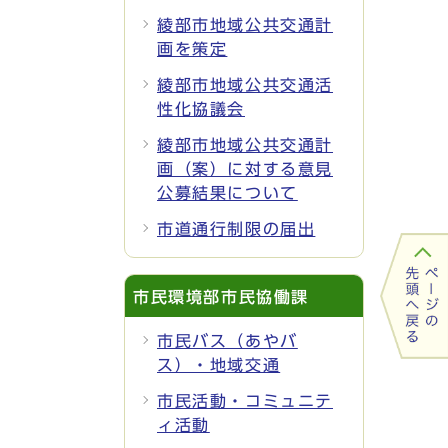
綾部市地域公共交通計
画を策定
綾部市地域公共交通活
性化協議会
綾部市地域公共交通計
画（案）に対する意見
公募結果について
市道通行制限の届出
市民環境部市民協働課
市民バス（あやバ
ス）・地域交通
市民活動・コミュニテ
ィ活動