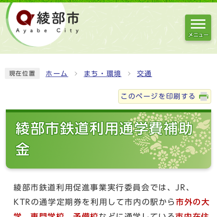
メニュー
ホーム
まち・環境
交通
現在位置
このページを印刷する
綾部市鉄道利用通学費補助
金
綾部市鉄道利用促進事業実行委員会では、JR、
KTRの通学定期券を利用して市内の駅から
市外の大
学、専門学校、予備校
などに通学している
市内在住