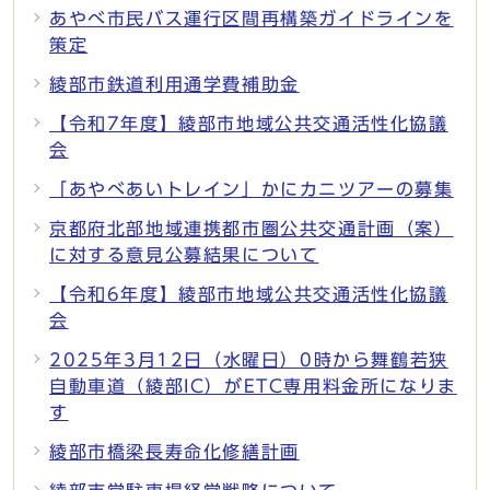
あやべ市民バス運行区間再構築ガイドラインを
策定
綾部市鉄道利用通学費補助金
【令和7年度】綾部市地域公共交通活性化協議
会
「あやべあいトレイン」かにカニツアーの募集
京都府北部地域連携都市圏公共交通計画（案）
に対する意見公募結果について
【令和6年度】綾部市地域公共交通活性化協議
会
2025年3月12日（水曜日）0時から舞鶴若狭
自動車道（綾部IC）がETC専用料金所になりま
す
綾部市橋梁長寿命化修繕計画