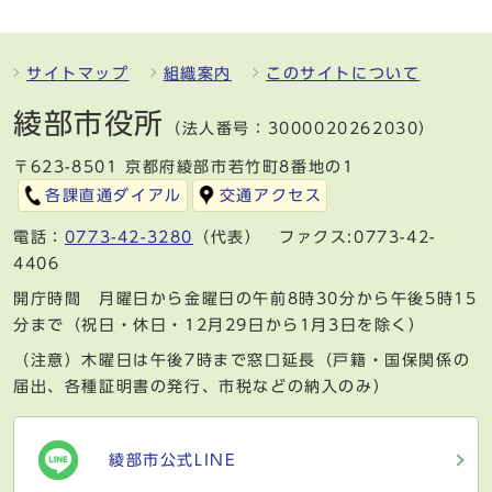
サイトマップ
組織案内
このサイトについて
綾部市役所
（法人番号：3000020262030）
〒623-8501 京都府綾部市若竹町8番地の1
各課直通ダイアル
交通アクセス
電話：
0773-42-3280
（代表） ファクス:0773-42-
4406
開庁時間 月曜日から金曜日の午前8時30分から午後5時15
分まで（祝日・休日・12月29日から1月3日を除く）
（注意）木曜日は午後7時まで窓口延長（戸籍・国保関係の
届出、各種証明書の発行、市税などの納入のみ）
綾部市公式LINE