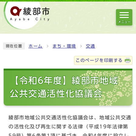
メニュー
ホーム
まち・環境
交通
現在位置
このページを印刷する
【令和6年度】綾部市地域
公共交通活性化協議会
綾部市地域公共交通活性化協議会は、地域公共交通
の活性化及び再生に関する法律（平成19年法律第
59号）第6条第1項に基づき、令和4年度に設立し