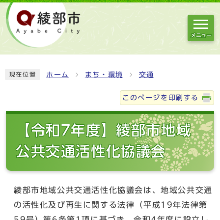
メニュー
ホーム
まち・環境
交通
現在位置
このページを印刷する
【令和7年度】綾部市地域
公共交通活性化協議会
綾部市地域公共交通活性化協議会は、地域公共交通
の活性化及び再生に関する法律（平成19年法律第
59号）第6条第1項に基づき、令和4年度に設立し