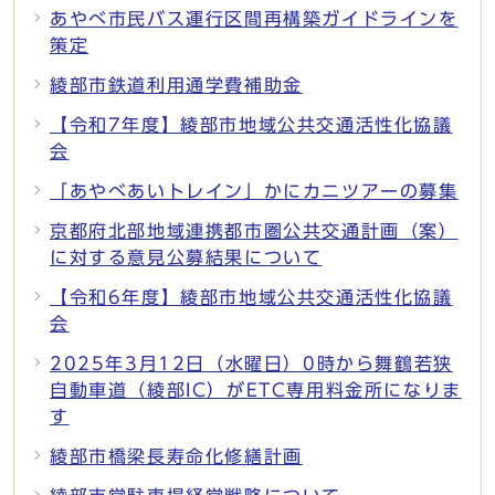
あやべ市民バス運行区間再構築ガイドラインを
策定
綾部市鉄道利用通学費補助金
【令和7年度】綾部市地域公共交通活性化協議
会
「あやべあいトレイン」かにカニツアーの募集
京都府北部地域連携都市圏公共交通計画（案）
に対する意見公募結果について
【令和6年度】綾部市地域公共交通活性化協議
会
2025年3月12日（水曜日）0時から舞鶴若狭
自動車道（綾部IC）がETC専用料金所になりま
す
綾部市橋梁長寿命化修繕計画