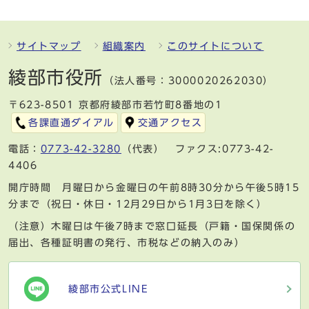
サイトマップ
組織案内
このサイトについて
綾部市役所
（法人番号：3000020262030）
〒623-8501 京都府綾部市若竹町8番地の1
各課直通ダイアル
交通アクセス
電話：
0773-42-3280
（代表） ファクス:0773-42-
4406
開庁時間 月曜日から金曜日の午前8時30分から午後5時15
分まで（祝日・休日・12月29日から1月3日を除く）
（注意）木曜日は午後7時まで窓口延長（戸籍・国保関係の
届出、各種証明書の発行、市税などの納入のみ）
綾部市公式LINE