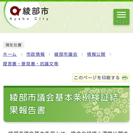
メニュー
現在位置
ホーム
市政情報
綾部市議会
情報公開
提言書・意見書・抗議文等
このページを印刷する
綾部市議会基本条例検証結
果報告書