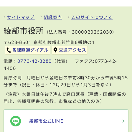
サイトマップ
組織案内
このサイトについて
綾部市役所
（法人番号：3000020262030）
〒623-8501 京都府綾部市若竹町8番地の1
各課直通ダイアル
交通アクセス
電話：
0773-42-3280
（代表） ファクス:0773-42-
4406
開庁時間 月曜日から金曜日の午前8時30分から午後5時15
分まで（祝日・休日・12月29日から1月3日を除く）
（注意）木曜日は午後7時まで窓口延長（戸籍・国保関係の
届出、各種証明書の発行、市税などの納入のみ）
綾部市公式LINE