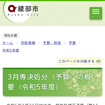
メニュー
現在位置
ホーム
市政情報
予算・財政
予算
令和5年度
このページを印刷する
3月専決処分（予算）の概
要（令和5年度）