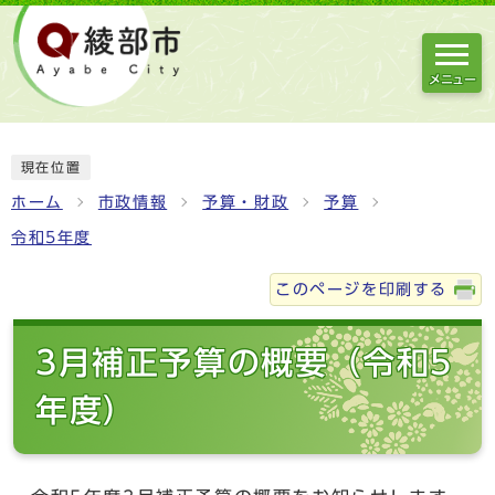
メニュー
現在位置
ホーム
市政情報
予算・財政
予算
令和5年度
このページを印刷する
3月補正予算の概要（令和5
年度）