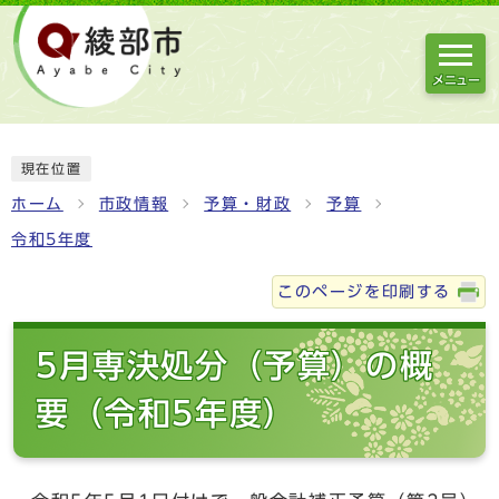
メニュー
現在位置
ホーム
市政情報
予算・財政
予算
令和5年度
このページを印刷する
5月専決処分（予算）の概
要（令和5年度）