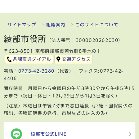
サイトマップ
組織案内
このサイトについて
綾部市役所
（法人番号：3000020262030）
〒623-8501 京都府綾部市若竹町8番地の1
各課直通ダイアル
交通アクセス
電話：
0773-42-3280
（代表） ファクス:0773-42-
4406
開庁時間 月曜日から金曜日の午前8時30分から午後5時15
分まで（祝日・休日・12月29日から1月3日を除く）
（注意）木曜日は午後7時まで窓口延長（戸籍・国保関係の
届出、各種証明書の発行、市税などの納入のみ）
綾部市公式LINE