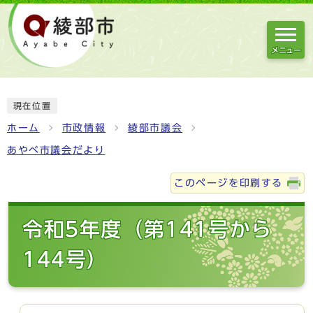
メニュー
現在位置
ホーム
市政情報
綾部市議会
あやべ市議会だより
このページを印刷する
令和5年度（第141号から
144号）