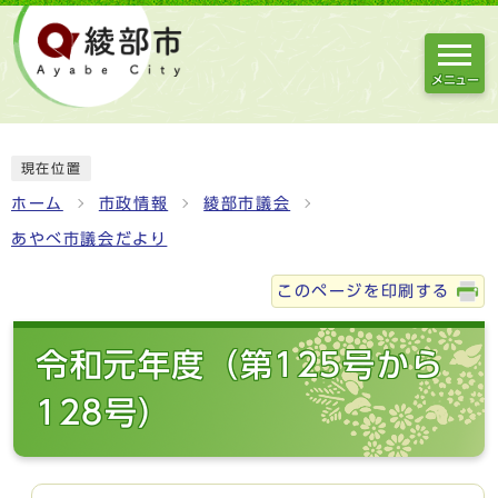
メニュー
現在位置
ホーム
市政情報
綾部市議会
あやべ市議会だより
このページを印刷する
令和元年度（第125号から
128号）