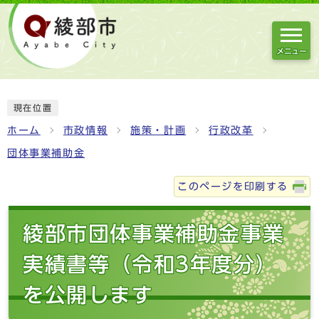
メニュー
現在位置
ホーム
市政情報
施策・計画
行政改革
団体事業補助金
このページを印刷する
綾部市団体事業補助金事業
実績書等（令和3年度分）
を公開します