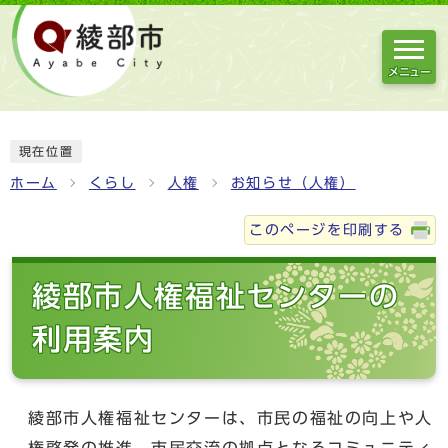
メニュー
現在位置
ホーム
くらし
人権
お知らせ（人権）
このページを印刷する
綾部市人権福祉センターの
利用案内
綾部市人権福祉センターは、市民の福祉の向上や人
権啓発の推進、市民交流の拠点となるコミュニティ