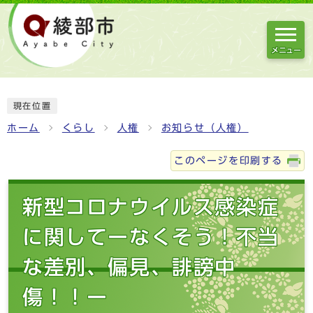
メニュー
現在位置
ホーム
くらし
人権
お知らせ（人権）
このページを印刷する
新型コロナウイルス感染症
に関してーなくそう！不当
な差別、偏見、誹謗中
傷！！ー