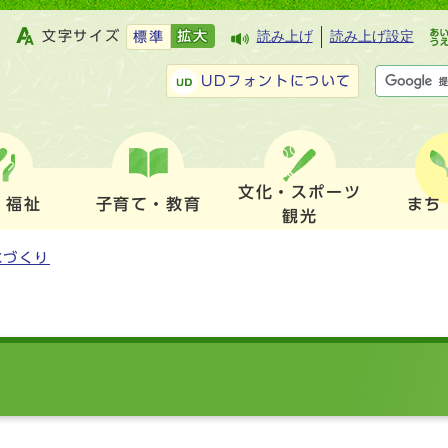
文字サイズ
拡大
読み上げ
読み上げ設定
標準
UDフォントについて
文化・スポーツ
・福祉
子育て・教育
まち
観光
水づくり