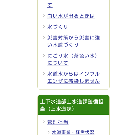
て
白い水が出るときは
水づくり
災害対策から災害に強
い水道づくり
にごり水（茶色い水）
について
水道水からはインフル
エンザに感染しません
上下水道部上水道課整備担
当（上水道課）
管理担当
水道事業・経営状況