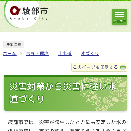
メニュー
現在位置
ホーム
まち・環境
上水道
水づくり
このページを印刷する
災害対策から災害に強い水
道づくり
綾部市では、災害が発生したときにも安定した水の
供給を続け、市民の暮らしを支えられるようさまざ