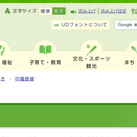
文字サイズ
拡大
読み上げ
読み上げ設定
標準
UDフォントについて
文化・スポーツ
・福祉
子育て・教育
まち
観光
続き
印鑑登録