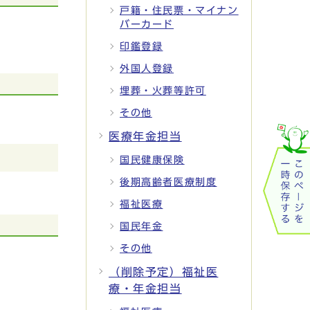
戸籍・住民票・マイナン
バーカード
印鑑登録
外国人登録
埋葬・火葬等許可
その他
医療年金担当
国民健康保険
後期高齢者医療制度
福祉医療
国民年金
その他
（削除予定）福祉医
療・年金担当