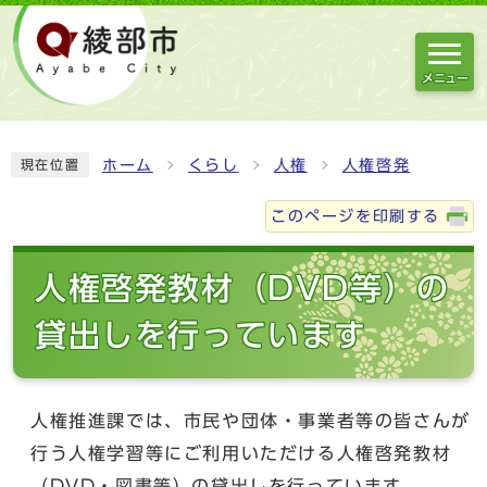
メニュー
ホーム
くらし
人権
人権啓発
現在位置
このページを印刷する
人権啓発教材（DVD等）の
貸出しを行っています
人権推進課では、市民や団体・事業者等の皆さんが
行う人権学習等にご利用いただける人権啓発教材
（DVD・図書等）の貸出しを行っています。