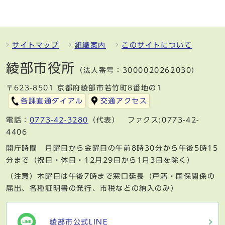
サイトマップ
組織案内
このサイトについて
綾部市役所
（法人番号：3000020262030）
〒623-8501 京都府綾部市若竹町8番地の1
各課直通ダイアル
交通アクセス
電話：
0773-42-3280
（代表） ファクス:0773-42-
4406
開庁時間 月曜日から金曜日の午前8時30分から午後5時15
分まで（祝日・休日・12月29日から1月3日を除く）
（注意）木曜日は午後7時まで窓口延長（戸籍・国保関係の
届出、各種証明書の発行、市税などの納入のみ）
綾部市公式LINE