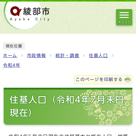
メニュー
現在位置
ホーム
市政情報
統計・調査
住基人口
令和4年
このページを印刷する
住基人口（令和4年7月末日
現在）