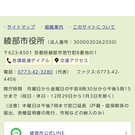
サイトマップ
組織案内
このサイトについて
綾部市役所
（法人番号：3000020262030）
〒623-8501 京都府綾部市若竹町8番地の1
各課直通ダイアル
交通アクセス
電話：
0773-42-3280
（代表） ファクス:0773-42-
4406
開庁時間 月曜日から金曜日の午前8時30分から午後5時15
分まで（祝日・休日・12月29日から1月3日を除く）
（注意）木曜日は午後7時まで窓口延長（戸籍・国保関係の
届出、各種証明書の発行、市税などの納入のみ）
綾部市公式LINE