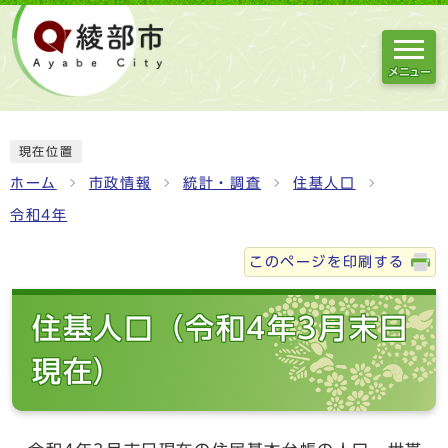
メニュー
現在位置
ホーム
市政情報
統計・調査
住基人口
令和4年
このページを印刷する
住基人口（令和4年3月末日
現在）