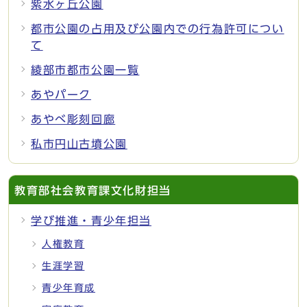
紫水ヶ丘公園
都市公園の占用及び公園内での行為許可につい
て
綾部市都市公園一覧
あやパーク
あやべ彫刻回廊
私市円山古墳公園
教育部社会教育課文化財担当
学び推進・青少年担当
人権教育
生涯学習
青少年育成