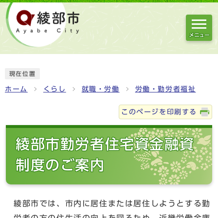
メニュー
現在位置
ホーム
くらし
就職・労働
労働・勤労者福祉
このページを印刷する
綾部市勤労者住宅資金融資
制度のご案内
綾部市では、市内に居住または居住しようとする勤
労者の方の住生活の向上を図るため、近畿労働金庫