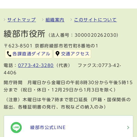
サイトマップ
組織案内
このサイトについて
綾部市役所
（法人番号：3000020262030）
〒623-8501 京都府綾部市若竹町8番地の1
各課直通ダイアル
交通アクセス
電話：
0773-42-3280
（代表） ファクス:0773-42-
4406
開庁時間 月曜日から金曜日の午前8時30分から午後5時15
分まで（祝日・休日・12月29日から1月3日を除く）
（注意）木曜日は午後7時まで窓口延長（戸籍・国保関係の
届出、各種証明書の発行、市税などの納入のみ）
綾部市公式LINE