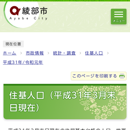
メニュー
現在位置
ホーム
市政情報
統計・調査
住基人口
平成31年/令和元年
このページを印刷する
住基人口（平成31年3月末
日現在）