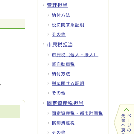
管理担当
納付方法
税に関する証明
その他
市民税担当
市民税（個人・法人）
軽自動車税
納付方法
。
税に関する証明
その他
固定資産税担当
固定資産税・都市計画税
償却資産税
その他