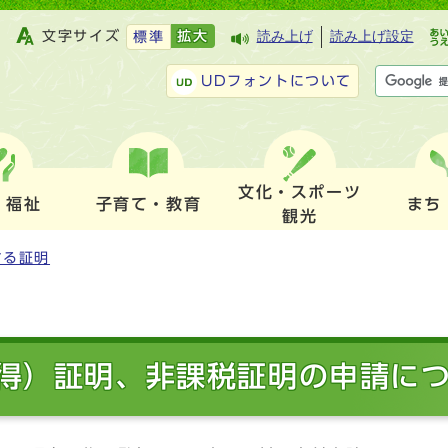
文字サイズ
拡大
読み上げ
読み上げ設定
標準
UDフォントについて
文化・スポーツ
・福祉
子育て・教育
まち
観光
する証明
得）証明、非課税証明の申請に