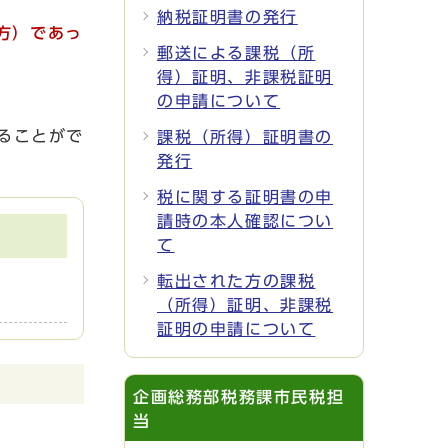
納税証明書の発行
方）であっ
郵送による課税（所
得）証明、非課税証明
の申請について
ることがで
課税（所得）証明書の
発行
税に関する証明書の申
請時の本人確認につい
て
転出された方の課税
（所得）証明、非課税
証明の申請について
企画総務部税務課市民税担
当