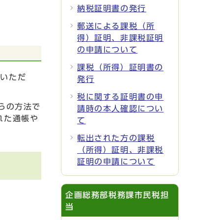
納税証明書の発行
郵送による課税（所
得）証明、非課税証明
の申請について
課税（所得）証明書の
払いただ
発行
税に関する証明書の申
らの方法で
請時の本人確認につい
れた通帳や
て
転出された方の課税
（所得）証明、非課税
証明の申請について
企画総務部税務課市民税担
当