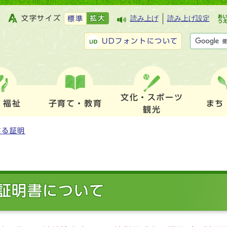
文字サイズ
拡大
読み上げ
読み上げ設定
標準
UDフォントについて
文化・スポーツ
・福祉
子育て・教育
まち
観光
する証明
証明書について