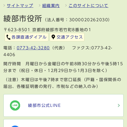
サイトマップ
組織案内
このサイトについて
綾部市役所
（法人番号：3000020262030）
〒623-8501 京都府綾部市若竹町8番地の1
各課直通ダイアル
交通アクセス
電話：
0773-42-3280
（代表） ファクス:0773-42-
4406
開庁時間 月曜日から金曜日の午前8時30分から午後5時15
分まで（祝日・休日・12月29日から1月3日を除く）
（注意）木曜日は午後7時まで窓口延長（戸籍・国保関係の
届出、各種証明書の発行、市税などの納入のみ）
綾部市公式LINE