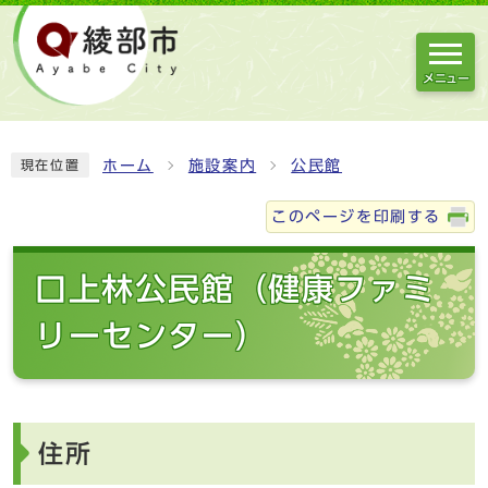
メニュー
ホーム
施設案内
公民館
現在位置
このページを印刷する
口上林公民館（健康ファミ
リーセンター）
住所