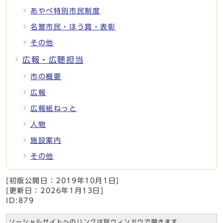
あやべ特別市民制度
名誉市民・ほう賞・表彰
その他
広報・広聴担当
市の概要
広報
広報紙ねっと
人物
施設案内
その他
[初版公開日：
2019年10月1日
]
[更新日：
2026年1月13日
]
ID:879
ソーシャルサイトへのリンクは別ウィンドウで開きます