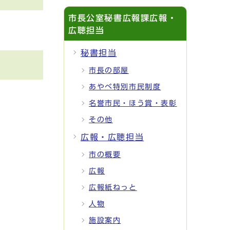
市長公室秘書広報課広報・
広聴担当
秘書担当
市長の部屋
あやべ特別市民制度
名誉市民・ほう賞・表彰
その他
広報・広聴担当
市の概要
広報
広報紙ねっと
人物
施設案内