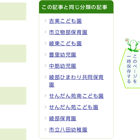
この記事と同じ分類の記事
吉美こども園
市立物部保育園
綾東こども園
豊里幼児園
中筋幼児園
綾部ひまわり共同保育
園
せんだん苑南こども園
せんだん苑こども園
綾部保育園
市立八田幼稚園