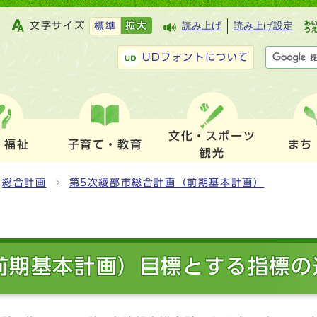
文字サイズ
拡大
読み上げ
読み上げ設定
標準
UDフォントについて
文化・スポーツ
・福祉
子育て・教育
まち
観光
総合計画
第5次綾部市総合計画（前期基本計画）
前期基本計画）目標とする指標の