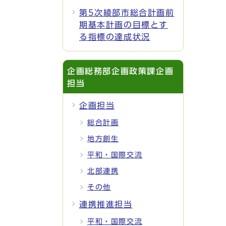
第5次綾部市総合計画前
期基本計画の目標とす
る指標の達成状況
企画総務部企画政策課企画
担当
企画担当
総合計画
地方創生
平和・国際交流
北部連携
その他
連携推進担当
平和・国際交流