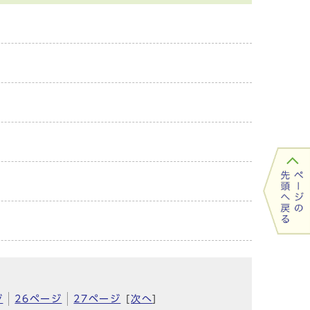
ジ
26ページ
27ページ
[
次へ
]