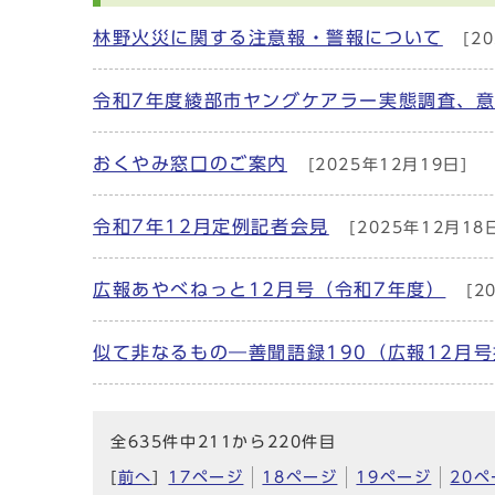
林野火災に関する注意報・警報について
[20
令和7年度綾部市ヤングケアラー実態調査、
おくやみ窓口のご案内
[2025年12月19日]
令和7年12月定例記者会見
[2025年12月18
広報あやべねっと12月号（令和7年度）
[2
似て非なるもの―善聞語録190（広報12月
全635件中211から220件目
[
前へ
]
17ページ
18ページ
19ページ
20