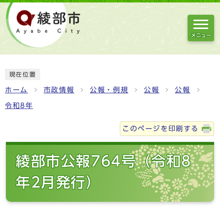
メニュー
現在位置
ホーム
市政情報
公報・例規
公報
公報
令和8年
このページを印刷する
綾部市公報764号（令和8
年2月発行）