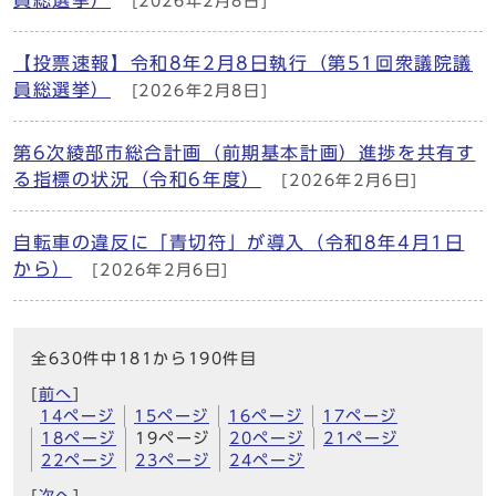
[2026年2月8日]
【投票速報】令和8年2月8日執行（第51回衆議院議
員総選挙）
[2026年2月8日]
第6次綾部市総合計画（前期基本計画）進捗を共有す
る指標の状況（令和6年度）
[2026年2月6日]
自転車の違反に「青切符」が導入（令和8年4月1日
から）
[2026年2月6日]
全630件中181から190件目
[
前へ
]
14ページ
15ページ
16ページ
17ページ
18ページ
19ページ
20ページ
21ページ
22ページ
23ページ
24ページ
[
次へ
]