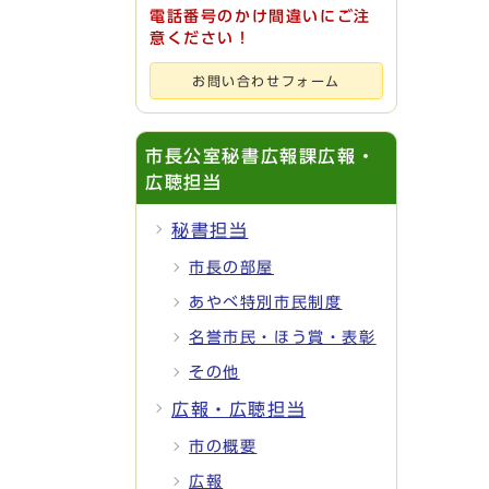
電話番号のかけ間違いにご注
意ください！
お問い合わせフォーム
市長公室秘書広報課広報・
広聴担当
秘書担当
市長の部屋
あやべ特別市民制度
名誉市民・ほう賞・表彰
その他
広報・広聴担当
市の概要
広報