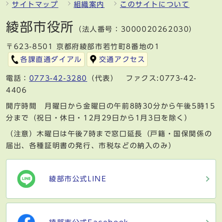
サイトマップ
組織案内
このサイトについて
綾部市役所
（法人番号：3000020262030）
〒623-8501 京都府綾部市若竹町8番地の1
各課直通ダイアル
交通アクセス
電話：
0773-42-3280
（代表） ファクス:0773-42-
4406
開庁時間 月曜日から金曜日の午前8時30分から午後5時15
分まで（祝日・休日・12月29日から1月3日を除く）
（注意）木曜日は午後7時まで窓口延長（戸籍・国保関係の
届出、各種証明書の発行、市税などの納入のみ）
綾部市公式LINE