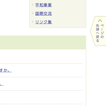
平和事業
国際交流
リンク集
すか。
。