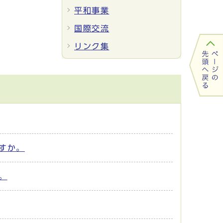
平和事業
国際交流
リンク集
すか。
。