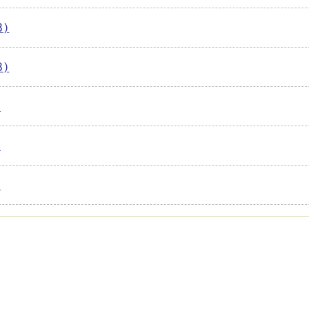
B)
B)
)
)
)