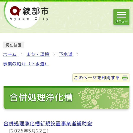
メニュー
現在位置
ホーム
まち・環境
下水道
事業の紹介（下水道）
このページを印刷する
合併処理浄化槽
合併処理浄化槽新規設置事業者補助金
[2026年5月22日]