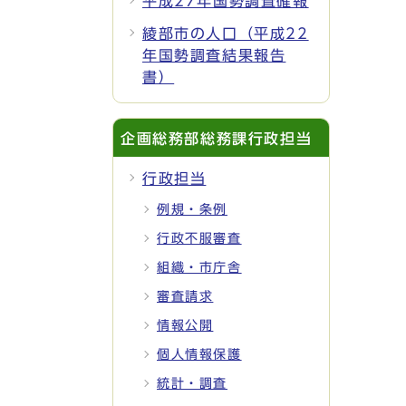
平成27年国勢調査確報
綾部市の人口（平成22
年国勢調査結果報告
書）
企画総務部総務課行政担当
行政担当
例規・条例
行政不服審査
組織・市庁舎
審査請求
情報公開
個人情報保護
統計・調査