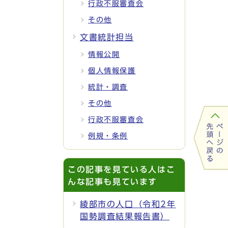
行政不服審査会
その他
文書統計担当
情報公開
個人情報保護
統計・調査
その他
行政不服審査会
例規・条例
この記事を見ている人はこ
んな記事も見ています
綾部市の人口（令和2年
国勢調査結果報告書）