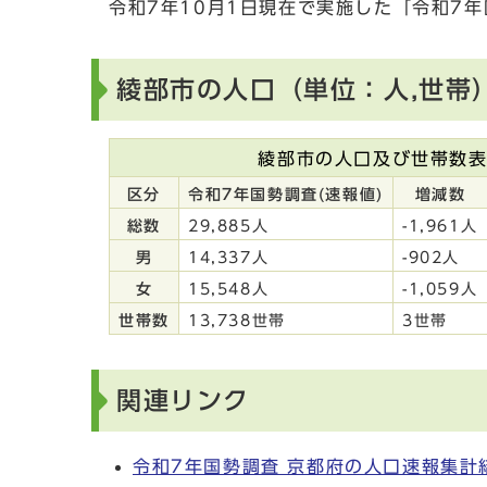
令和7年10月1日現在で実施した「令和7
綾部市の人口（単位：人,世帯
綾部市の人口及び世帯数
区分
令和7年国勢調査(速報値)
増減数
総数
29,885人
-1,961人
男
14,337人
-902人
女
15,548人
-1,059人
世帯数
13,738世帯
3世帯
関連リンク
令和7年国勢調査 京都府の人口速報集計