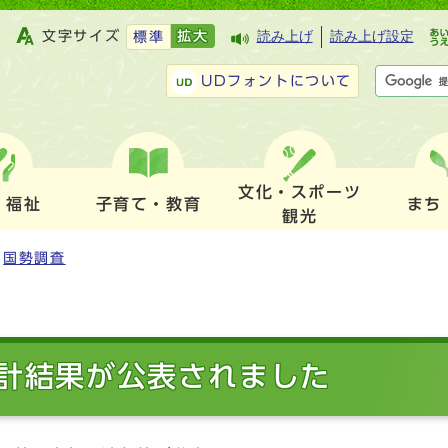
文字サイズ
拡大
読み上げ
読み上げ設定
標準
UDフォントについて
文化・スポーツ
・福祉
子育て・教育
まち
観光
国勢調査
集計結果が公表されました