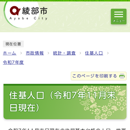
メニュー
現在位置
ホーム
市政情報
統計・調査
住基人口
令和7年度
このページを印刷する
住基人口（令和7年11月末
日現在）