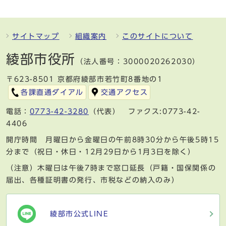
サイトマップ
組織案内
このサイトについて
綾部市役所
（法人番号：3000020262030）
〒623-8501 京都府綾部市若竹町8番地の1
各課直通ダイアル
交通アクセス
電話：
0773-42-3280
（代表） ファクス:0773-42-
4406
開庁時間 月曜日から金曜日の午前8時30分から午後5時15
分まで（祝日・休日・12月29日から1月3日を除く）
（注意）木曜日は午後7時まで窓口延長（戸籍・国保関係の
届出、各種証明書の発行、市税などの納入のみ）
綾部市公式LINE