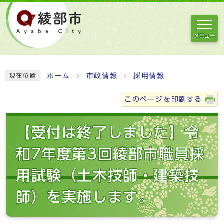
メニュー
ホーム
市政情報
採用情報
現在位置
このページを印刷する
【受付は終了しました】令
和7年度第3回綾部市職員採
用試験（土木技師・建築技
師）を実施します。