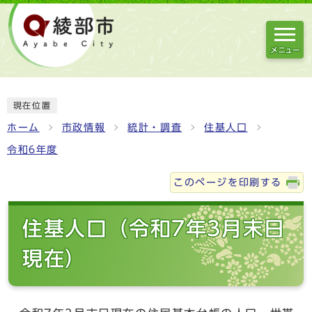
メニュー
現在位置
ホーム
市政情報
統計・調査
住基人口
令和6年度
このページを印刷する
住基人口（令和7年3月末日
現在）