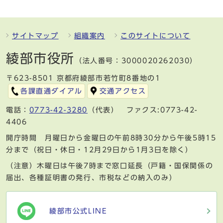
サイトマップ
組織案内
このサイトについて
綾部市役所
（法人番号：3000020262030）
〒623-8501 京都府綾部市若竹町8番地の1
各課直通ダイアル
交通アクセス
電話：
0773-42-3280
（代表） ファクス:0773-42-
4406
開庁時間 月曜日から金曜日の午前8時30分から午後5時15
分まで（祝日・休日・12月29日から1月3日を除く）
（注意）木曜日は午後7時まで窓口延長（戸籍・国保関係の
届出、各種証明書の発行、市税などの納入のみ）
綾部市公式LINE