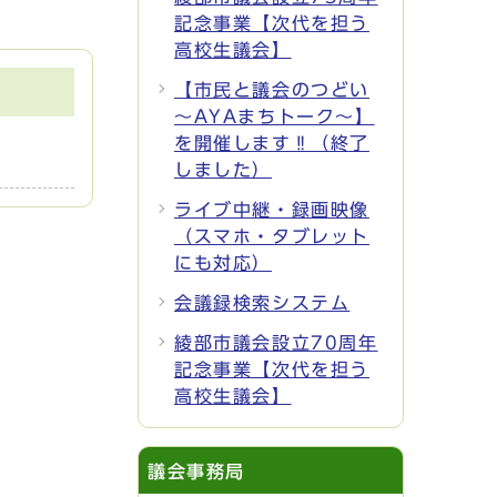
記念事業【次代を担う
高校生議会】
【市民と議会のつどい
～AYAまちトーク～】
を開催します‼（終了
しました）
ライブ中継・録画映像
（スマホ・タブレット
にも対応）
会議録検索システム
綾部市議会設立70周年
記念事業【次代を担う
高校生議会】
議会事務局