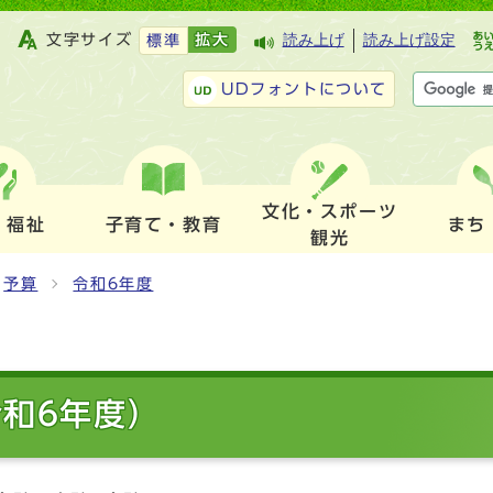
文字サイズ
拡大
読み上げ
読み上げ設定
標準
UDフォントについて
文化・スポーツ
・福祉
子育て・教育
まち
観光
予算
令和6年度
令和6年度）