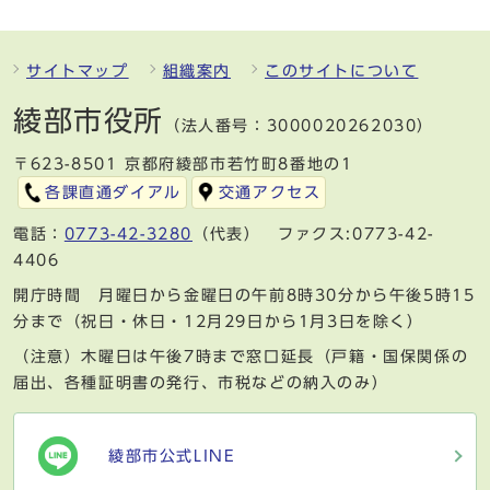
サイトマップ
組織案内
このサイトについて
綾部市役所
（法人番号：3000020262030）
〒623-8501 京都府綾部市若竹町8番地の1
各課直通ダイアル
交通アクセス
電話：
0773-42-3280
（代表） ファクス:0773-42-
4406
開庁時間 月曜日から金曜日の午前8時30分から午後5時15
分まで（祝日・休日・12月29日から1月3日を除く）
（注意）木曜日は午後7時まで窓口延長（戸籍・国保関係の
届出、各種証明書の発行、市税などの納入のみ）
綾部市公式LINE