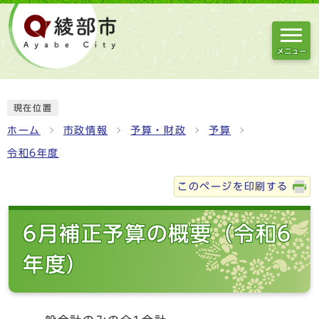
メニュー
現在位置
ホーム
市政情報
予算・財政
予算
令和6年度
このページを印刷する
6月補正予算の概要（令和6
年度）