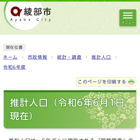
メニュー
現在位置
ホーム
市政情報
統計・調査
推計人口
令和6年度
このページを印刷する
推計人口（令和6年6月1日
現在）