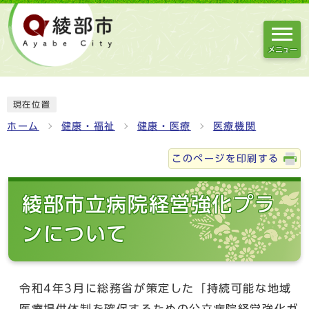
メニュー
現在位置
ホーム
健康・福祉
健康・医療
医療機関
このページを印刷する
綾部市立病院経営強化プラ
ンについて
令和4年3月に総務省が策定した「持続可能な地域
医療提供体制を確保するための公立病院経営強化ガ